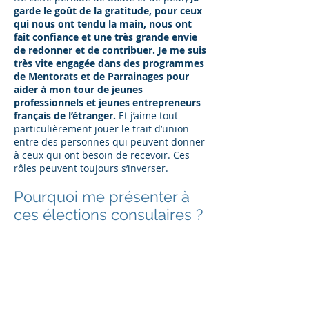
garde le goût de la gratitude, pour ceux
qui nous ont tendu la main, nous ont
fait confiance et une très grande envie
de redonner et de contribuer.
Je me suis
très vite engagée dans des programmes
de Mentorats et de Parrainages pour
aider à mon tour de jeunes
professionnels et jeunes entrepreneurs
français de l’étranger.
Et j’aime tout
particulièrement jouer le trait d’union
entre des personnes qui peuvent donner
à ceux qui ont besoin de recevoir. Ces
rôles peuvent toujours s’inverser.
Pourquoi me présenter à
ces élections consulaires ?
Je me présente pour rejoindre une
équipe qui m’a séduite et convaincue.
La
variété de nos parcours n’a d’égal que la
solidité et la sincérité de nos
engagements.
Soutenir et mettre en
avant les Français de l’étranger est