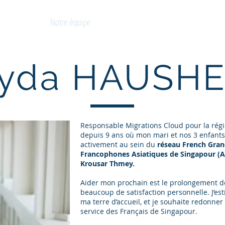
S
Notre équipe
Nos Engagements
Rôle des Cons
GAPOUR
yda HAUSH
Responsable Migrations Cloud pour la régi
depuis 9 ans où mon mari et nos 3 enfants
activement au sein du
réseau French Gran
Francophones Asiatiques de Singapour (
Krousar Thmey.
Aider mon prochain est le prolongement d
beaucoup de satisfaction personnelle. J’es
ma terre d’accueil, et je souhaite redonn
service des Français de Singapour.