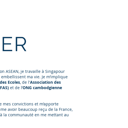
eillers
Rencontres
Contact
EER
on ASEAN, je travaille à Singapour
 embellissent ma vie. Je m’implique
des Ecoles
, de l'
Association des
AFAS)
et de l’
ONG cambodgienne
e mes convictions et m’apporte
time avoir beaucoup reçu de la France,
er à la communauté en me mettant au