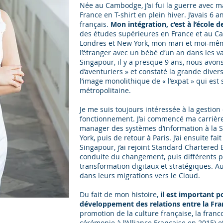
Née au Cambodge, j’ai fui la guerre avec 
France en T-shirt en plein hiver. J’avais 6 
français.
Mon intégration, c’est à l’école d
des études supérieures en France et au Ca
Londres et New York, mon mari et moi-mêm
l’étranger avec un bébé d’un an dans les va
Singapour, il y a presque 9 ans, nous avon
d’aventuriers » et constaté la grande diver
l’image monolithique de « l’expat » qui est
métropolitaine.
Je me suis toujours intéressée à la gestion
fonctionnement. J’ai commencé ma carrière
manager des systèmes d’information à la S
York, puis de retour à Paris. J’ai ensuite f
Singapour, j’ai rejoint Standard Chartered 
conduite du changement, puis différents
transformation digitaux et stratégiques. A
dans leurs migrations vers le Cloud.
Du fait de mon histoire,
il est important p
développement des relations entre la Fran
promotion de la culture française, la franc
cérémonie à l’Alliance Française en 2015) e