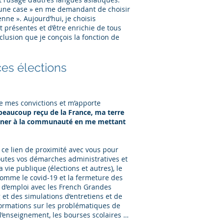
 une case » en me demandant de choisir
enne ». Aujourd’hui, je choisis
 présentes et d’être enrichie de tous
nclusion que je conçois la fonction de
es élections
e mes convictions et m’apporte
i beaucoup reçu de la France, ma terre
donner à la communauté en me mettant
t ce lien de proximité avec vous pour
outes vos démarches administratives et
a vie publique (élections et autres), le
comme le covid-19 et la fermeture des
he d’emploi avec les French Grandes
g et des simulations d’entretiens et de
nformations sur les problématiques de
, l’enseignement, les bourses scolaires …